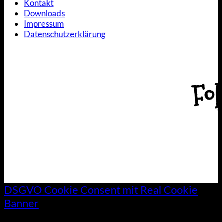
Kontakt
Downloads
Impressum
Datenschutzerklärung
Fol
DSGVO Cookie Consent mit Real Cookie
Banner